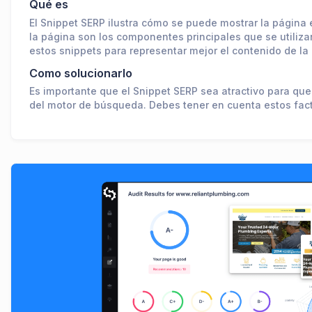
Qué es
El Snippet SERP ilustra cómo se puede mostrar la página e
la página son los componentes principales que se utiliz
estos snippets para representar mejor el contenido de la
Como solucionarlo
Es importante que el Snippet SERP sea atractivo para que
del motor de búsqueda. Debes tener en cuenta estos factor