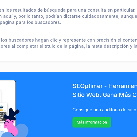
n los resultados de búsqueda para una consulta en particular. G
an aquí y, por lo tanto, podrían dictarse cuidadosamente; aun
 página para los buscadores.
 los buscadores hagan clic y represente con precisión el conten
es al completar el título de la página, la meta descripción y l
SEOptimer - Herramien
Sitio Web. Gana Más Cl
Consigue una auditoría de sitio
Más información