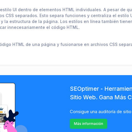
estilo UI dentro de elementos HTML individuales. A pesar de que
 CSS separados. Esto separa funciones y centraliza el estilo UI 
 y la estructura de la página. Los estilos en línea también ti
icar innecesariamente el código HTML.
código HTML de una página y fusionarse en archivos CSS separ
SEOptimer - Herramien
Sitio Web. Gana Más Cl
Consigue una auditoría de sitio
Más información