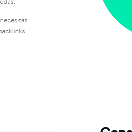
uedas.
 necesitas
backlinks