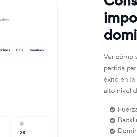
Cons
impor
domi
Ver cómo s
partida par
éxito en la
alto nivel 
Fuerza
Backli
Domini