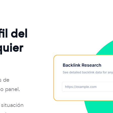
il del
quier
s de
o panel.
situación