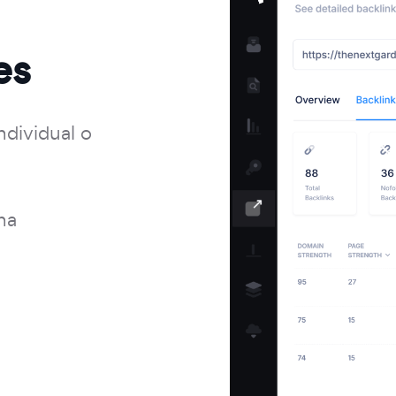
es
ndividual o
na