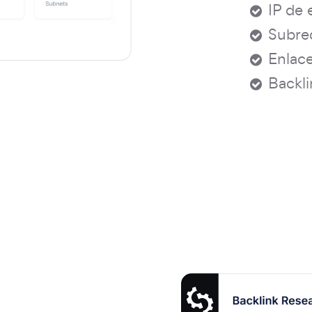
IP de 
Subred
Enlace
Backli