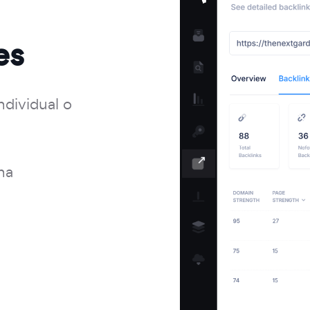
es
ndividual o
na