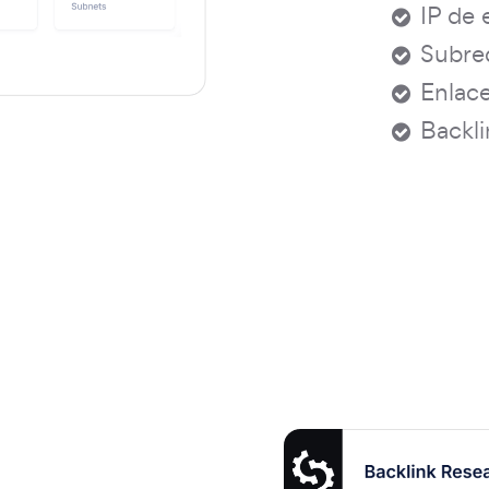
IP de 
Subred
Enlace
Backli