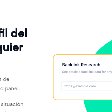
il del
quier
s de
o panel.
situación