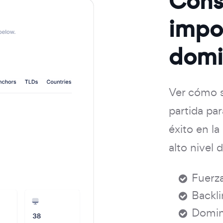
Cons
impor
domi
Ver cómo s
partida par
éxito en la
alto nivel 
Fuerza
Backli
Domini