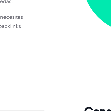
uedas.
 necesitas
backlinks