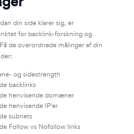
nger
dan din side klarer sig, er
ktet for backlink-forskning og
 Få de overordnede målinger af din
nder:
e- og sidestrength
de backlinks
de henvisende domæner
de henvisende IP'er
de subnets
e Follow vs Nofollow links