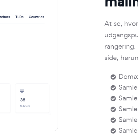
måli
At se, hvor
udgangspun
rangering.
side, heru
Domæn
Samle
Samle
Samle
Samle
Samled