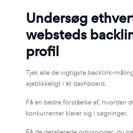
Undersøg ethver
websteds backli
profil
Tjek alle de vigtigste backlink-målin
øjeblikkeligt i ét dashboard.
Få en bedre forståelse af, hvordan du
konkurrenter klarer sig i søgninger.
Få de detaljerede oplysninger, du ha