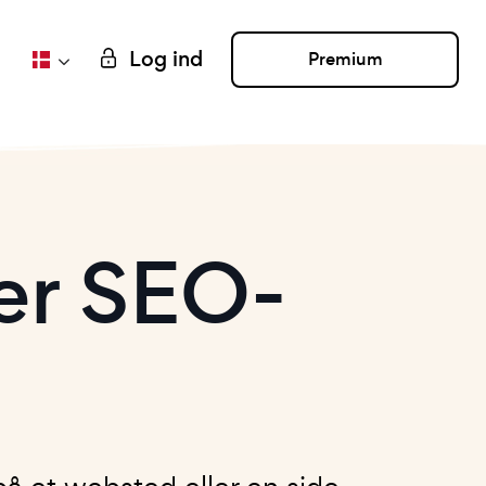
Log ind
Premium
er SEO-