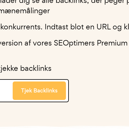
der dig se alle backlinks, der peger p
omænemålinger
konkurrents. Indtast blot en URL og kli
 version af vores SEOptimers Premium
tjekke backlinks
Tjek Backlinks