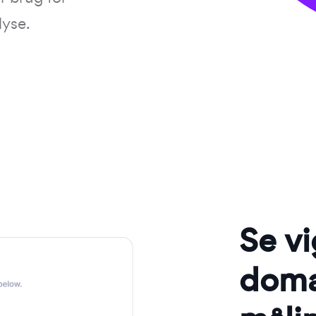
lyse.
Se vi
domæ