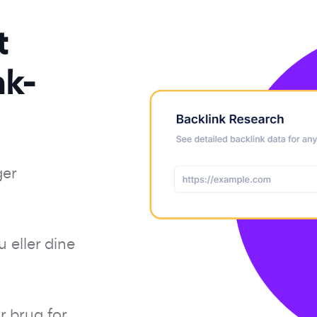
t
nk-
ger
 eller dine
r brug for