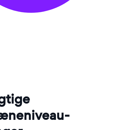
gtige
neniveau-