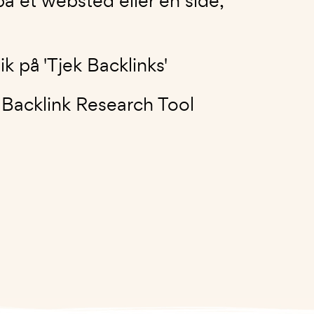
å et websted eller en side,
k på 'Tjek Backlinks'
 Backlink Research Tool