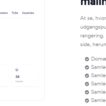
måli
At se, hvor
udgangspun
rangering.
side, heru
Domæn
Samle
Samle
Samle
Samle
Samled