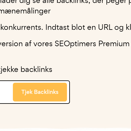
der dig se alle backlinks, der peger p
omænemålinger
konkurrents. Indtast blot en URL og kli
 version af vores SEOptimers Premium
tjekke backlinks
Tjek Backlinks