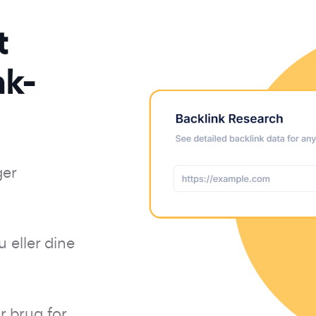
t
nk-
ger
 eller dine
r brug for