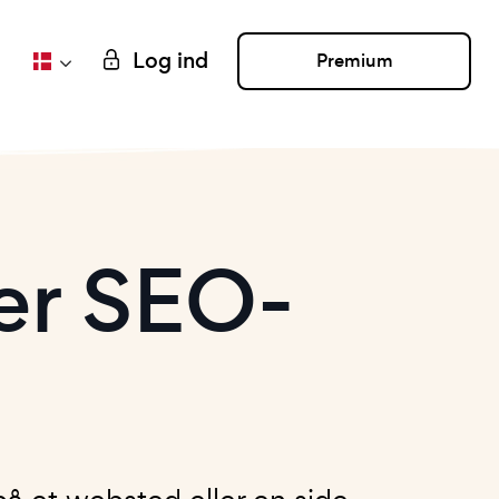
Log ind
Premium
er SEO-