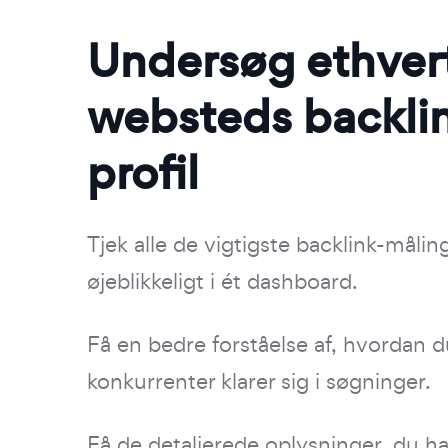
Undersøg ethver
websteds backli
profil
Tjek alle de vigtigste backlink-målin
øjeblikkeligt i ét dashboard.
Få en bedre forståelse af, hvordan du
konkurrenter klarer sig i søgninger.
Få de detaljerede oplysninger, du ha