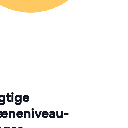
gtige
neniveau-