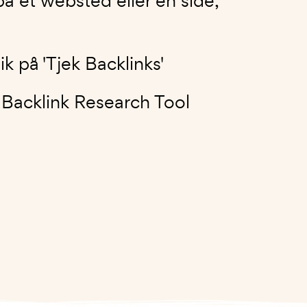
å et websted eller en side,
k på 'Tjek Backlinks'
 Backlink Research Tool