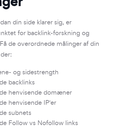
nger
dan din side klarer sig, er
ktet for backlink-forskning og
 Få de overordnede målinger af din
nder:
e- og sidestrength
de backlinks
de henvisende domæner
de henvisende IP'er
de subnets
e Follow vs Nofollow links