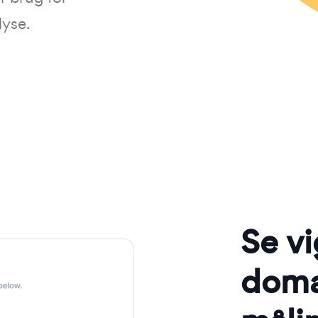
lyse.
Se vi
domæ